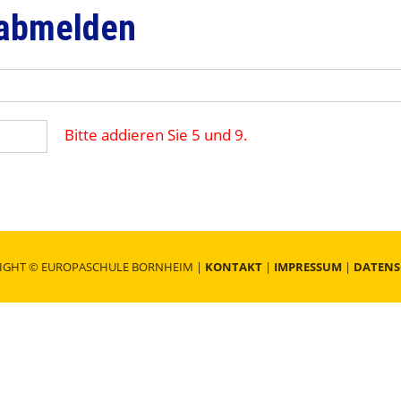
 abmelden
Bitte addieren Sie 5 und 9.
IGHT © EUROPASCHULE BORNHEIM |
KONTAKT
|
IMPRESSUM
|
DATENS